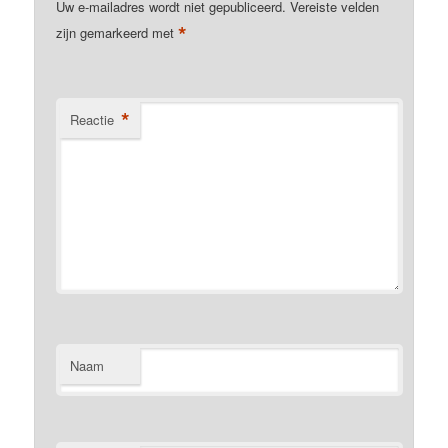
Uw e-mailadres wordt niet gepubliceerd.
Vereiste velden
*
zijn gemarkeerd met
*
Reactie
Naam