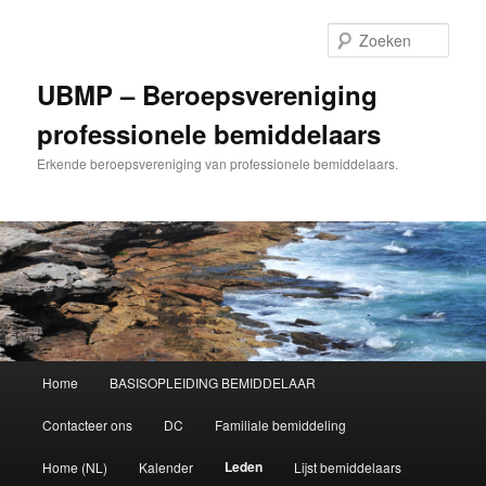
Ga
naar
Zoek
de
primaire
UBMP – Beroepsvereniging
inhoud
professionele bemiddelaars
Erkende beroepsvereniging van professionele bemiddelaars.
Hoofdmenu
Home
BASISOPLEIDING BEMIDDELAAR
Contacteer ons
DC
Familiale bemiddeling
Leden
Home (NL)
Kalender
Lijst bemiddelaars