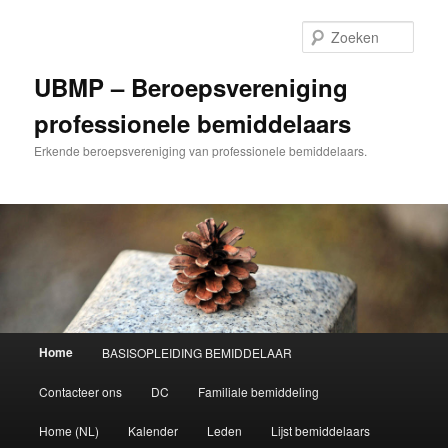
Ga
Ga
naar
naar
Zoek
de
de
primaire
secundaire
UBMP – Beroepsvereniging
inhoud
inhoud
professionele bemiddelaars
Erkende beroepsvereniging van professionele bemiddelaars.
Hoofdmenu
Home
BASISOPLEIDING BEMIDDELAAR
Contacteer ons
DC
Familiale bemiddeling
Home (NL)
Kalender
Leden
Lijst bemiddelaars