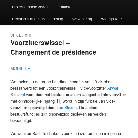
Professionnele codes
Publiek
Rechtsbijstand bij bemiddeling
Verzekering
Wie zijn wij ?
UITGELICHT
Voorzitterswissel –
Changement de présidence
Geplaatst op
16/11/2023
door
Julia Van Weddingen
MODIFIER
We melden u dat er op het directiecomité van 19 oktober jl.
beslist werd tot een voorzitterswissel. Vice-voorzitter
Anwar
Soulami
werd door het bestuur unaniem aangesteld als voorzitter
met onmiddellijke ingang. Hij wordt in zijn functie van vice-
voorzitter opgevolgd door
Luc Slosse
. De andere
bestuursfuncties zijn ongewijzigd gebleven en werden
bekrachtigd.
We wensen Raul te danken voor zijn inzet en inspanningen en