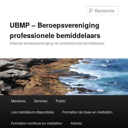
Aller
Aller
au
au
Rech
contenu
contenu
principal
secondaire
UBMP – Beroepsvereniging
professionele bemiddelaars
Erkende beroepsvereniging van professionele bemiddelaars.
Menu
Membres
Services
Public
principal
Les médiateurs disponibles
Formation de base en médiation
Formation continue en médiation
Articles