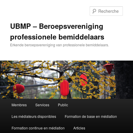
Aller
Aller
au
au
Rech
contenu
contenu
principal
secondaire
UBMP – Beroepsvereniging
professionele bemiddelaars
Erkende beroepsvereniging van professionele bemiddelaars.
Menu
Membres
Services
Public
principal
Les médiateurs disponibles
Formation de base en médiation
Formation continue en médiation
Articles