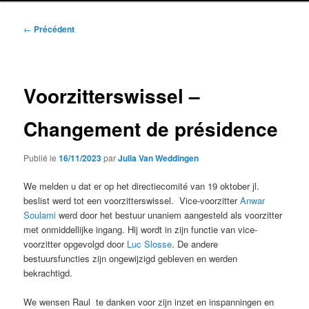
Navigation
←
Précédent
des
articles
Voorzitterswissel –
Changement de présidence
Publié le
16/11/2023
par
Julia Van Weddingen
We melden u dat er op het directiecomité van 19 oktober jl.
beslist werd tot een voorzitterswissel. Vice-voorzitter
Anwar
Soulami
werd door het bestuur unaniem aangesteld als voorzitter
met onmiddellijke ingang. Hij wordt in zijn functie van vice-
voorzitter opgevolgd door
Luc Slosse
. De andere
bestuursfuncties zijn ongewijzigd gebleven en werden
bekrachtigd.
We wensen Raul te danken voor zijn inzet en inspanningen en