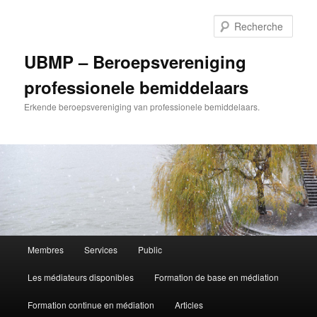
Aller
au
Rech
contenu
principal
UBMP – Beroepsvereniging
professionele bemiddelaars
Erkende beroepsvereniging van professionele bemiddelaars.
Menu
Membres
Services
Public
principal
Les médiateurs disponibles
Formation de base en médiation
Formation continue en médiation
Articles